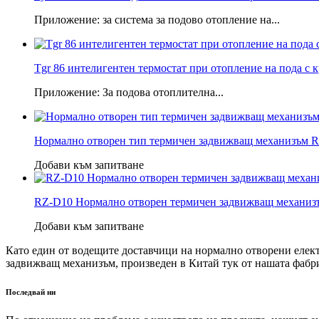
Приложение: за система за подово отопление на...
Tgr 86 интелигентен термостат при отопление на пода с кр
Приложение: За подова отоплителна...
Нормално отворен тип термичен задвижващ механизъм
Добави към запитване
RZ-D10 Нормално отворен термичен задвижващ механизъ
Добави към запитване
Като един от водещите доставчици на нормално отворени елек
задвижващ механизъм, произведен в Китай тук от нашата фабрик
Последвай ни