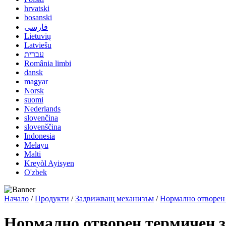
hrvatski
bosanski
فارسی
Lietuvių
Latviešu
עברית
România limbi
dansk
magyar
Norsk
suomi
Nederlands
slovenčina
slovenščina
Indonesia
Melayu
Malti
Kreyòl Ayisyen
O'zbek
Начало
/
Продукти
/
Задвижващ механизъм
/
Нормално отворен
Нормално отворен термичен 