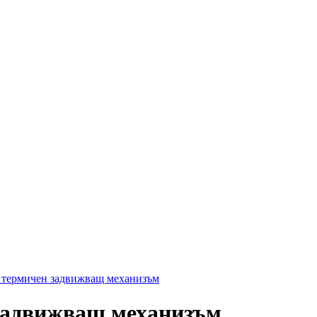
 термичен задвижващ механизъм
задвижващ механизъм