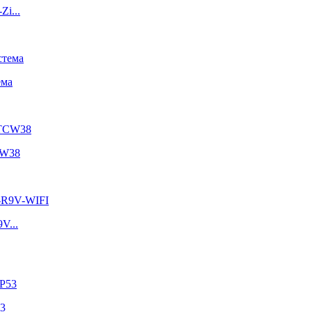
Zi...
ема
CW38
V...
53