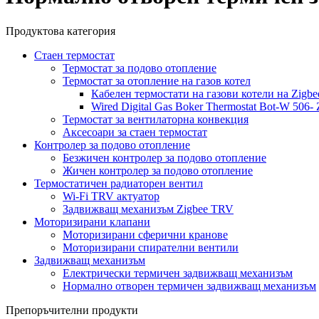
Продуктова категория
Стаен термостат
Термостат за подово отопление
Термостат за отопление на газов котел
Кабелен термостати на газови котели на Zigb
Wired Digital Gas Boker Thermostat Bot-W 506-
Термостат за вентилаторна конвекция
Аксесоари за стаен термостат
Контролер за подово отопление
Безжичен контролер за подово отопление
Жичен контролер за подово отопление
Термостатичен радиаторен вентил
Wi-Fi TRV актуатор
Задвижващ механизъм Zigbee TRV
Моторизирани клапани
Моторизирани сферични кранове
Моторизирани спирателни вентили
Задвижващ механизъм
Електрически термичен задвижващ механизъм
Нормално отворен термичен задвижващ механизъм
Препоръчителни продукти