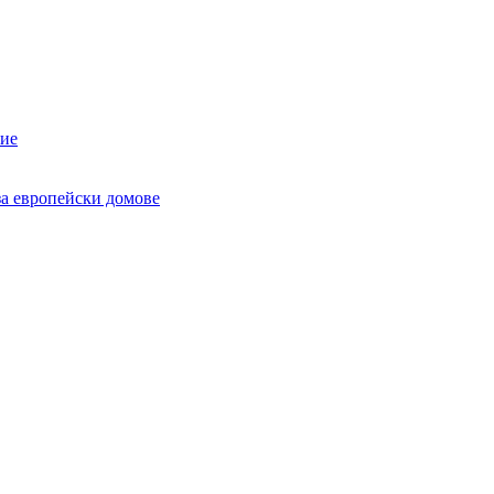
ние
за европейски домове