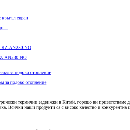
ъ...
 RZ-AN230-NO
м за подово отопление
трически термични задвижки в Китай, горещо ви приветстваме д
а. Всички наши продукти са с високо качество и конкурентна цен