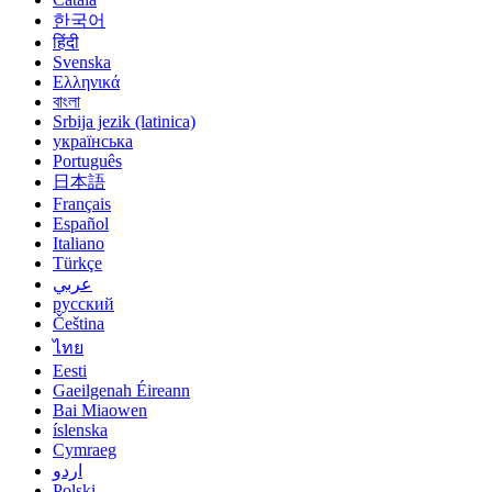
한국어
हिंदी
Svenska
Ελληνικά
বাংলা
Srbija jezik (latinica)
українська
Português
日本語
Français
Español
Italiano
Türkçe
عربي
русский
Čeština
ไทย
Eesti
Gaeilgenah Éireann
Bai Miaowen
íslenska
Cymraeg
اردو
Polski