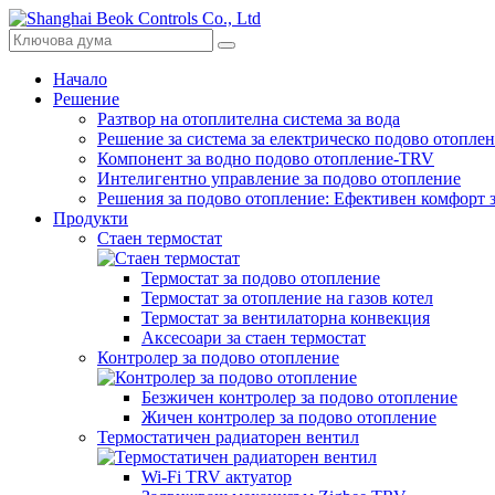
Начало
Решение
Разтвор на отоплителна система за вода
Решение за система за електрическо подово отопле
Компонент за водно подово отопление-TRV
Интелигентно управление за подово отопление
Решения за подово отопление: Ефективен комфорт 
Продукти
Стаен термостат
Термостат за подово отопление
Термостат за отопление на газов котел
Термостат за вентилаторна конвекция
Аксесоари за стаен термостат
Контролер за подово отопление
Безжичен контролер за подово отопление
Жичен контролер за подово отопление
Термостатичен радиаторен вентил
Wi-Fi TRV актуатор