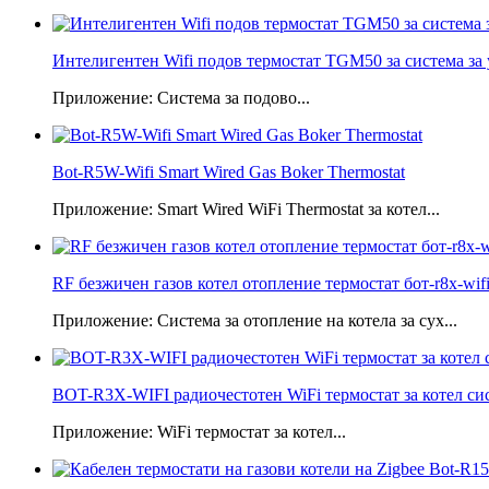
Интелигентен Wifi подов термостат TGM50 за система за у
Приложение: Система за подово...
Bot-R5W-Wifi Smart Wired Gas Boker Thermostat
Приложение: Smart Wired WiFi Thermostat за котел...
RF безжичен газов котел отопление термостат бот-r8x-wif
Приложение: Система за отопление на котела за сух...
BOT-R3X-WIFI радиочестотен WiFi термостат за котел си
Приложение: WiFi термостат за котел...