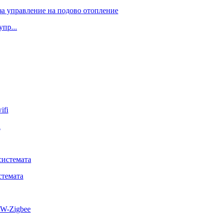
пр...
i
стемата