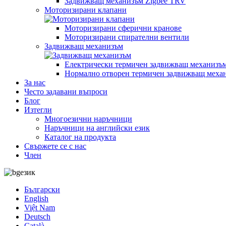
Задвижващ механизъм Zigbee TRV
Моторизирани клапани
Моторизирани сферични кранове
Моторизирани спирателни вентили
Задвижващ механизъм
Електрически термичен задвижващ механизъ
Нормално отворен термичен задвижващ меха
За нас
Често задавани въпроси
Блог
Изтегли
Многоезични наръчници
Наръчници на английски език
Каталог на продукта
Свържете се с нас
Член
език
Български
English
Việt Nam
Deutsch
Català